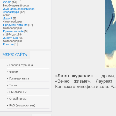
СОФТ
[14]
Необходимый софт
Журнал видеокомиксов
«Каламбур»
[12]
online
Дорогй
[2]
Фотоподборки
Продукты питания
[12]
Фотоподборки
Ералаш онлайн
[5]
с 1974 до 1994
Животные)
[66]
Фотоподборки
Креатив
[1]
МЕНЮ САЙТА
Главная страница
Форум
«Летят журавли»
— драма, 
Гостевая книга
«Вечно живые». Лауреат 
Тесты
Каннского кинофестиваля. Ра
FM-online-TV
Онлайн игры
FAQ (вопрос/ответ)