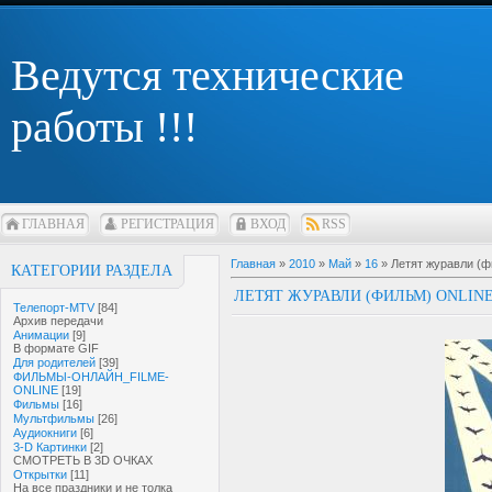
Ведутся технические
работы !!!
ГЛАВНАЯ
РЕГИСТРАЦИЯ
ВХОД
RSS
Главная
»
2010
»
Май
»
16
» Летят журавли (
КАТЕГОРИИ РАЗДЕЛА
ЛЕТЯТ ЖУРАВЛИ (ФИЛЬМ) ONLIN
Телепорт-MTV
[84]
Архив передачи
Анимации
[9]
В формате GIF
Для родителей
[39]
ФИЛЬМЫ-ОНЛАЙН_FILME-
ONLINE
[19]
Фильмы
[16]
Мультфильмы
[26]
Аудиокниги
[6]
3-D Картинки
[2]
СМОТРЕТЬ В 3D ОЧКАХ
Открытки
[11]
На все праздники и не толка