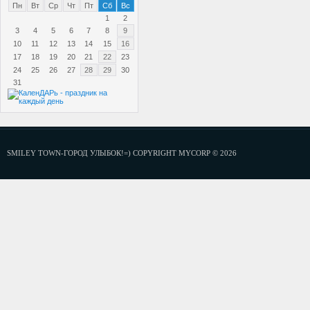
Пн
Вт
Ср
Чт
Пт
Сб
Вс
1
2
3
4
5
6
7
8
9
10
11
12
13
14
15
16
17
18
19
20
21
22
23
24
25
26
27
28
29
30
31
SMILEY TOWN-ГОРОД УЛЫБОК!=) COPYRIGHT MYCORP © 2026