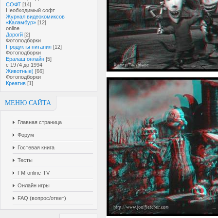
СОФТ
[14]
Необходимый софт
Журнал видеокомиксов
«Каламбур»
[12]
online
Дорогй
[2]
Фотоподборки
Продукты питания
[12]
Фотоподборки
Ералаш онлайн
[5]
с 1974 до 1994
Животные)
[66]
Фотоподборки
Креатив
[1]
МЕНЮ САЙТА
Главная страница
Форум
Гостевая книга
Тесты
FM-online-TV
Онлайн игры
FAQ (вопрос/ответ)