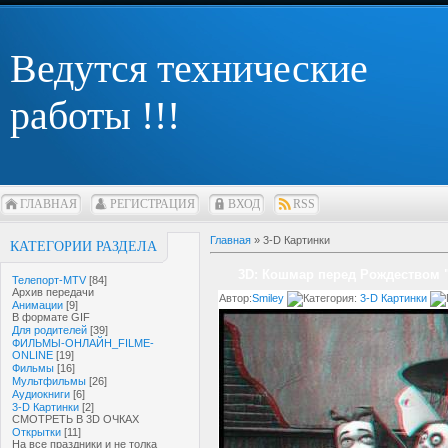
Ведутся технические
работы !!!
ГЛАВНАЯ
РЕГИСТРАЦИЯ
ВХОД
RSS
Главная
»
3-D Картинки
КАТЕГОРИИ РАЗДЕЛА
3D: Кошмар перед Рождеством "T
Телепорт-MTV
[84]
Архив передачи
Автор:
Smiley
Категория:
3-D Картинки
Анимации
[9]
В формате GIF
Для родителей
[39]
ФИЛЬМЫ-ОНЛАЙН_FILME-
ONLINE
[19]
Фильмы
[16]
Мультфильмы
[26]
Аудиокниги
[6]
3-D Картинки
[2]
СМОТРЕТЬ В 3D ОЧКАХ
Открытки
[11]
На все праздники и не толка