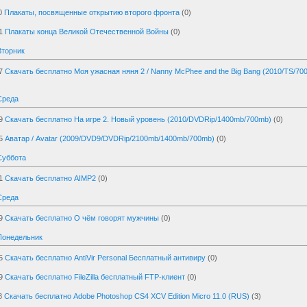
0
Плакаты, посвященные открытию второго фронта
(0)
1
Плакаты конца Великой Отечественной Войны
(0)
Вторник
7
Скачать бесплатно Моя ужасная няня 2 / Nanny McPhee and the Big Bang (2010/TS/7
Среда
9
Скачать бесплатно На игре 2. Новый уровень (2010/DVDRip/1400mb/700mb)
(0)
5
Аватар / Avatar (2009/DVD9/DVDRip/2100mb/1400mb/700mb)
(0)
Суббота
1
Скачать бесплатно AIMP2
(0)
Среда
9
Скачать бесплатно О чём говорят мужчины
(0)
Понедельник
5
Скачать бесплатно AntiVir Personal Бесплатный антивиру
(0)
9
Скачать бесплатно FileZilla бесплатный FTP-клиент
(0)
8
Скачать бесплатно Adobe Photoshop CS4 XCV Edition Micro 11.0 (RUS)
(3)