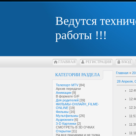
Ведутся технич
работы !!!
ГЛАВНАЯ
РЕГИСТРАЦИЯ
ВХОД
Главная
»
20
КАТЕГОРИИ РАЗДЕЛА
28 Апреля, 
Телепорт-MTV
[84]
Архив передачи
12:4
Анимации
[9]
В формате GIF
12:4
Для родителей
[39]
ФИЛЬМЫ-ОНЛАЙН_FILME-
12:1
ONLINE
[19]
Фильмы
[16]
Мультфильмы
[26]
11:5
Аудиокниги
[6]
3-D Картинки
[2]
11:3
СМОТРЕТЬ В 3D ОЧКАХ
Открытки
[11]
11:1
На все праздники и не толка