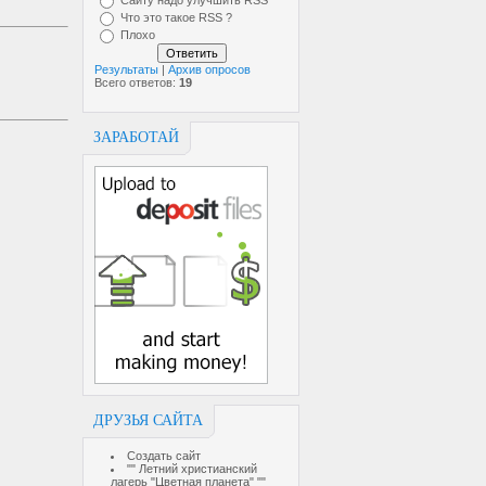
Сайту надо улучшить RSS
Что это такое RSS ?
Плохо
Результаты
|
Архив опросов
Всего ответов:
19
ЗАРАБОТАЙ
ДРУЗЬЯ САЙТА
Создать сайт
"" Летний христианский
лагерь "Цветная планета" ""