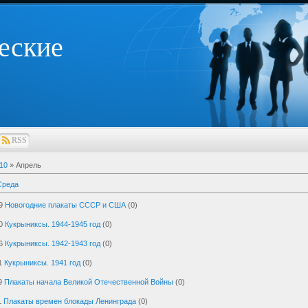
еские
RSS
10
»
Апрель
Среда
9
Новогодние плакаты СССР и США
(0)
0
Кукрыниксы. 1944-1945 год
(0)
6
Кукрыниксы. 1942-1943 год
(0)
1
Кукрыниксы. 1941 год
(0)
9
Плакаты начала Великой Отечественной Войны
(0)
1
Плакаты времен блокады Ленинграда
(0)