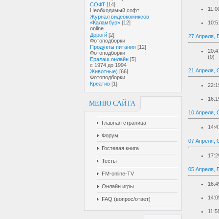
СОФТ
[14]
11:0
Необходимый софт
Журнал видеокомиксов
«Каламбур»
[12]
10:5
online
Дорогй
[2]
27 Апреля, 
Фотоподборки
Продукты питания
[12]
20:4
Фотоподборки
(0)
Ералаш онлайн
[5]
с 1974 до 1994
21 Апреля, 
Животные)
[66]
Фотоподборки
Креатив
[1]
22:1
16:1
МЕНЮ САЙТА
10 Апреля, 
Главная страница
14:4
Форум
07 Апреля, 
Гостевая книга
17:2
Тесты
05 Апреля, 
FM-online-TV
16:4
Онлайн игры
14:0
FAQ (вопрос/ответ)
11:5