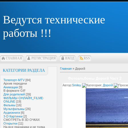
Ведутся технические
работы !!!
ГЛАВНАЯ
РЕГИСТРАЦИЯ
ВХОД
RSS
Главная
»
Дорогй
КАТЕГОРИИ РАЗДЕЛА
Фотоальбомы Дорогй Част 2
Телепорт-MTV
[84]
Архив передачи
Автор:
Smiley
Категория:
Дорогй
Просм
Анимации
[9]
В формате GIF
Для родителей
[39]
ФИЛЬМЫ-ОНЛАЙН_FILME-
ONLINE
[19]
Фильмы
[16]
Мультфильмы
[26]
Аудиокниги
[6]
3-D Картинки
[2]
СМОТРЕТЬ В 3D ОЧКАХ
Открытки
[11]
На все праздники и не толка