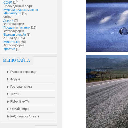
СОФТ
[14]
Необходимый софт
Журнал видеокомиксов
«Каламбур»
[12]
online
Дорогй
[2]
Фотоподборки
Продукты питания
[12]
Фотоподборки
Ералаш онлайн
[5]
с 1974 до 1994
Животные)
[66]
Фотоподборки
Креатив
[1]
МЕНЮ САЙТА
Главная страница
Форум
Гостевая книга
Тесты
FM-online-TV
Онлайн игры
FAQ (вопрос/ответ)