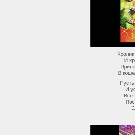
Кролик
И хр
Прине
В коше
Пусть
И у
Все 
Пос
С