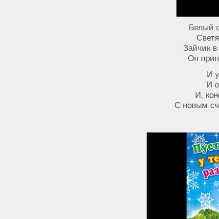
Белый с
Светя
Зайчик в
Он прин
И у
И 
И, ко
С новым сч