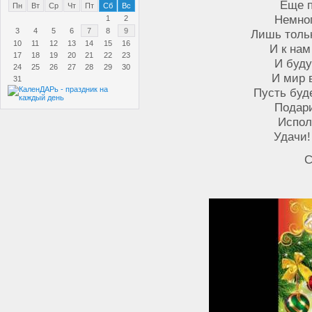
Еще п
Пн
Вт
Ср
Чт
Пт
Сб
Вс
Немног
1
2
3
4
5
6
7
8
9
Лишь тольк
10
11
12
13
14
15
16
И к нам
17
18
19
20
21
22
23
И буду
24
25
26
27
28
29
30
И мир 
31
Пусть буд
Подари
Испол
Удачи!
С