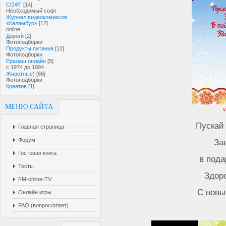
СОФТ
[14]
Необходимый софт
Журнал видеокомиксов
«Каламбур»
[12]
online
Дорогй
[2]
Фотоподборки
Продукты питания
[12]
Фотоподборки
Ералаш онлайн
[5]
с 1974 до 1994
Животные)
[66]
Фотоподборки
Креатив
[1]
МЕНЮ САЙТА
Пускай
Главная страница
Форум
За
Гостевая книга
в пода
Тесты
Здор
FM-online-TV
С новы
Онлайн игры
FAQ (вопрос/ответ)