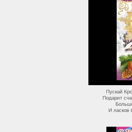
Пускай Кр
Подарит сча
Большо
И ласков 