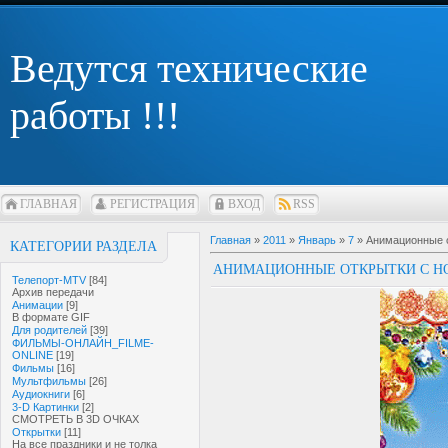
Ведутся технические
работы !!!
ГЛАВНАЯ
РЕГИСТРАЦИЯ
ВХОД
RSS
Главная
»
2011
»
Январь
»
7
» Анимационные о
КАТЕГОРИИ РАЗДЕЛА
АНИМАЦИОННЫЕ ОТКРЫТКИ C НОВ
Телепорт-MTV
[84]
Архив передачи
Анимации
[9]
В формате GIF
Для родителей
[39]
ФИЛЬМЫ-ОНЛАЙН_FILME-
ONLINE
[19]
Фильмы
[16]
Мультфильмы
[26]
Аудиокниги
[6]
3-D Картинки
[2]
СМОТРЕТЬ В 3D ОЧКАХ
Открытки
[11]
На все праздники и не толка