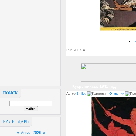
...
Рейтинг: 0.0
Кукрыниксы. 1941 год
ПОИСК
Автор:
Smiley
Категория:
Открытки
Про
КАЛЕНДАРЬ
«
Август 2026
»