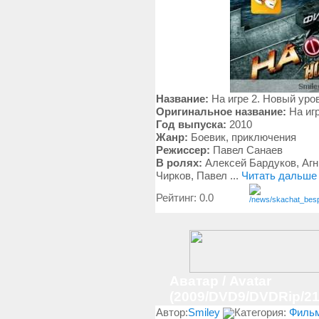
Название:
На игре 2. Новый уро
Оригинальное название:
На игр
Год выпуска:
2010
Жанр:
Боевик, приключения
Режиссер:
Павел Санаев
В ролях:
Алексей Бардуков, Агн
Чирков, Павел
...
Читать дальше
Рейтинг: 0.0
Аватар / Avatar
(2009/DVD9/DVDRip/2
Автор:
Smiley
Категория:
Филь