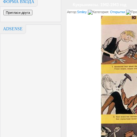
ФОРМА ВХОДА
Кукрыниксы. 1942-1943 год
Автор:
Smiley
Категория:
Открытки
Про
ADSENSE