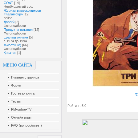
СОФТ
[14]
Необходимый софт
Журнал видеокомиксов
«Каламбур»
[12]
online
Дорогй
[2]
Фотоподборки
Продукты питания
[12]
Фотоподборки
Ералаш онлайн
[5]
с 1974 до 1994
Животные)
[66]
Фотоподборки
Креатив
[1]
МЕНЮ САЙТА
Главная страница
Форум
Гостевая книга
...
Тесты
Рейтинг: 5.0
FM-online-TV
Онлайн игры
FAQ (вопрос/ответ)