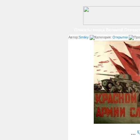
Плакаты конца Великой Отечес
Автор:
Smiley
Категория:
Открытки
Про
...