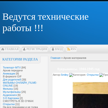
Ведутся технические
работы !!!
ГЛАВНАЯ
РЕГИСТРАЦИЯ
ВХОД
RSS
Главная
»
Архив материалов
КАТЕГОРИИ РАЗДЕЛА
Телепорт-MTV
[84]
Кукрыниксы. 1944-1945 год
Архив передачи
Анимации
[9]
Автор:
Smiley
Категория:
Открытки
Про
В формате GIF
Для родителей
[39]
ФИЛЬМЫ-ОНЛАЙН_FILME-
ONLINE
[19]
Фильмы
[16]
Мультфильмы
[26]
Аудиокниги
[6]
3-D Картинки
[2]
СМОТРЕТЬ В 3D ОЧКАХ
Открытки
[11]
На все праздники и не толка